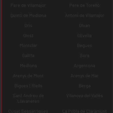
Pere de Vilamajor
Pere de Torelló
Quintí de Mediona
Antoni de Vilamajor
Orís
Olvan
Olost
Olivella
Montclar
Begues
Gallifa
Sora
Mediona
Argentona
Arenys de Munt
Arenys de Mar
Bigues i Riells
Berga
Sant Andreu de
Vilanova del Vallès
Llavaneres
Cugat Sesgarrigues
La Pobla de Claramunt