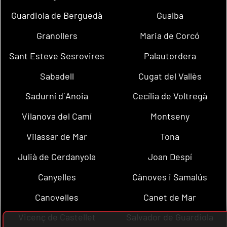
Guardiola de Berguedà
Gualba
Granollers
Maria de Corcó
Sant Esteve Sesrovires
Palautordera
Sabadell
Cugat del Vallès
Sadurní d´Anoia
Cecília de Voltregà
Vilanova del Camí
Montseny
Vilassar de Mar
Tona
Julià de Cerdanyola
Joan Despí
Canyelles
Cànoves i Samalús
Canovelles
Canet de Mar
Vicenç de Castellet
Salvador de Guardiola