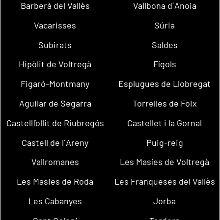
Barberà del Vallès
Vallbona d´Anoia
Vacarisses
Súria
Subirats
Saldes
Hipòlit de Voltregà
Fígols
Figaró-Montmany
Esplugues de Llobregat
Aguilar de Segarra
Torrelles de Foix
Castellfollit de Riubregós
Castellet i la Gornal
Castell de l´Areny
Puig-reig
Vallromanes
Les Masíes de Voltregà
Les Masies de Roda
Les Franqueses del Vallès
Les Cabanyes
Jorba