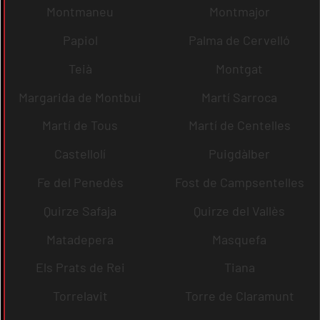
Montmaneu
Montmajor
Papiol
Palma de Cervelló
Teià
Montgat
Margarida de Montbui
Martí Sarroca
Martí de Tous
Martí de Centelles
Castellolí
Puigdàlber
Fe del Penedès
Fost de Campsentelles
Quirze Safaja
Quirze del Vallès
Matadepera
Masquefa
Els Prats de Rei
Tiana
Torrelavit
Torre de Claramunt