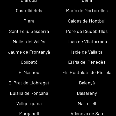
Olèrdola
dena
Castelldefels
Maria de Martorelles
Piera
Caldes de Montbui
Sant Feliu Sasserra
Pere de Riudebitlles
Mollet del Vallès
Joan de Vilatorrada
Jaume de Frontanyà
Iscle de Vallalta
Collbató
El Pla del Penedès
El Masnou
Els Hostalets de Pierola
El Prat de Llobregat
Balenyà
Eulàlia de Ronçana
Balsareny
Vallgorguina
Martorell
Marganell
Vilanova de Sau