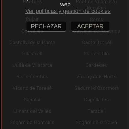
Pontons
Pont de Vilomara i
web.
Rocafort
Ver políticas y gestión de cookies
Pujalt
Cercs
RECHAZAR
ACEPTAR
Centelles
Castellví de Rosanes
Castellví de la Marca
Castellterçol
Ullastrell
Maria d´Oló
Julià de Vilatorta
Cardedeu
Pere de Ribes
Vicenç dels Horts
Vicenç de Torelló
Sadurní d´Osormort
Capolat
Capellades
Llinars del Vallès
Taradell
Fogars de Montclús
Fogars de la Selva