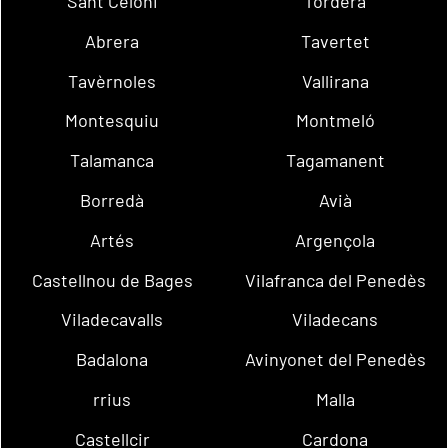
Sant Celoni
Tordera
Abrera
Tavertet
Tavèrnoles
Vallirana
Montesquiu
Montmeló
Talamanca
Tagamanent
Borredà
Avià
Artés
Argençola
Castellnou de Bages
Vilafranca del Penedès
Viladecavalls
Viladecans
Badalona
Avinyonet del Penedès
rrius
Malla
Castellcir
Cardona