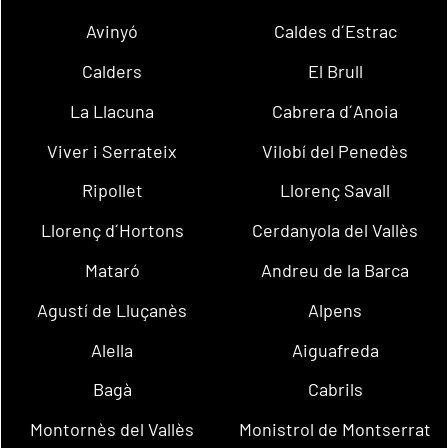
Avinyó
Caldes d´Estrac
Calders
El Brull
La Llacuna
Cabrera d´Anoia
Viver i Serrateix
Vilobí del Penedès
Ripollet
Llorenç Savall
Llorenç d´Hortons
Cerdanyola del Vallès
Mataró
Andreu de la Barca
Agustí de Lluçanès
Alpens
Alella
Aiguafreda
Bagà
Cabrils
Montornès del Vallès
Monistrol de Montserrat