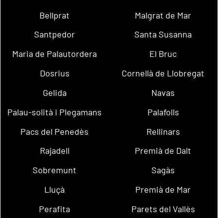
Bellprat
Malgrat de Mar
Santpedor
Santa Susanna
Maria de Palautordera
El Bruc
Dosrius
Cornellà de Llobregat
Gelida
Navas
Palau-solità i Plegamans
Palafolls
Pacs del Penedès
Rellinars
Rajadell
Premià de Dalt
Sobremunt
Sagàs
Lluçà
Premià de Mar
Perafita
Parets del Vallès