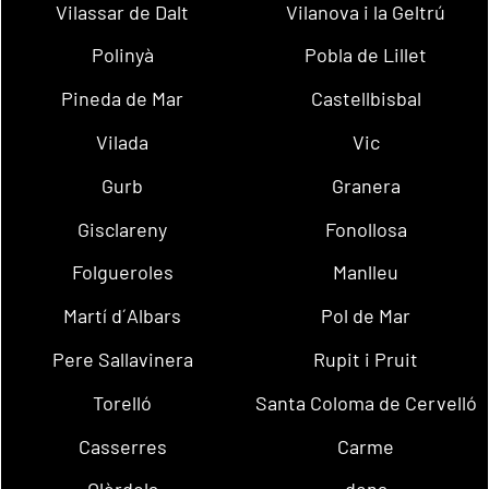
Vilassar de Dalt
Vilanova i la Geltrú
Polinyà
Pobla de Lillet
Pineda de Mar
Castellbisbal
Vilada
Vic
Gurb
Granera
Gisclareny
Fonollosa
Folgueroles
Manlleu
Martí d´Albars
Pol de Mar
Pere Sallavinera
Rupit i Pruit
Torelló
Santa Coloma de Cervelló
Casserres
Carme