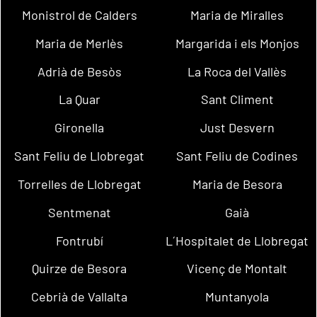
Monistrol de Calders
Maria de Miralles
Maria de Merlès
Margarida i els Monjos
Adrià de Besòs
La Roca del Vallès
La Quar
Sant Climent
Gironella
Just Desvern
Sant Feliu de Llobregat
Sant Feliu de Codines
Torrelles de Llobregat
Maria de Besora
Sentmenat
Gaià
Fontrubí
L´Hospitalet de Llobregat
Quirze de Besora
Vicenç de Montalt
Cebrià de Vallalta
Muntanyola