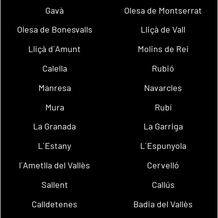
Gavà
Olesa de Montserrat
Olesa de Bonesvalls
Lliçà de Vall
Lliçà d´Amunt
Molins de Rei
Calella
Rubió
Manresa
Navarcles
Mura
Rubí
La Granada
La Garriga
L´Estany
L´Espunyola
l´Ametlla del Vallès
Cervelló
Sallent
Callús
Calldetenes
Badia del Vallès