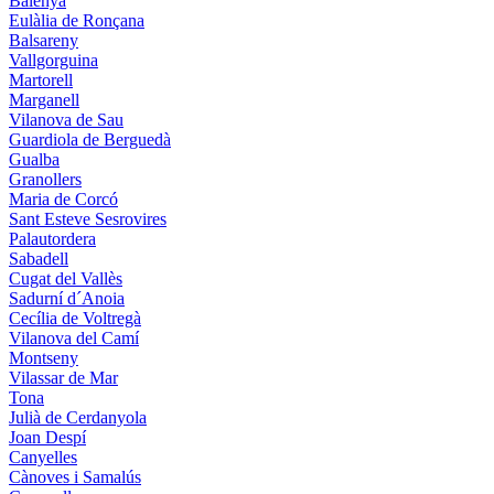
Balenyà
Eulàlia de Ronçana
Balsareny
Vallgorguina
Martorell
Marganell
Vilanova de Sau
Guardiola de Berguedà
Gualba
Granollers
Maria de Corcó
Sant Esteve Sesrovires
Palautordera
Sabadell
Cugat del Vallès
Sadurní d´Anoia
Cecília de Voltregà
Vilanova del Camí
Montseny
Vilassar de Mar
Tona
Julià de Cerdanyola
Joan Despí
Canyelles
Cànoves i Samalús