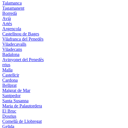
Talamanca
Tagamanent
Borredà
Avià
Artés
Argençola
Castellnou de Bages
Vilafranca del Penedès
Viladecavalls
Viladecans
Badalona
Avinyonet del Penedès
rrius
Malla
Castellcir
Cardona
Bellprat
Malgrat de Mar
Santpedor
Santa Susanna
Maria de Palautordera
El Bruc
Dosrius
Cornellà de Llobregat
Gelida