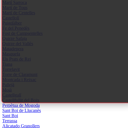
Martí Sarroca
Martí de Tous
Martí de Centelles
Castellolí
Puigdàlber
Fe del Penedès
Fost de Campsentelles
Quirze Safaja
Quirze del Vallès
Matadepera
Masquefa
Els Prats de Rei
Tiana
Torrelavit
Torre de Claramunt
Montcada i Reixac
Pallejà
Moià
Castellgalí
Castellfullit del Boix
Perpètua de Mogoda
Sant Boi de Lluçanès
Sant Boi
Terrassa
Alicatado Granollers