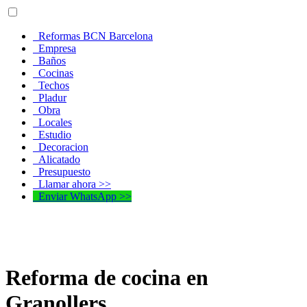
Reformas BCN Barcelona
Empresa
Baños
Cocinas
Techos
Pladur
Obra
Locales
Estudio
Decoracion
Alicatado
Presupuesto
Llamar ahora >>
Enviar WhatsApp >>
Reforma de cocina en
Granollers