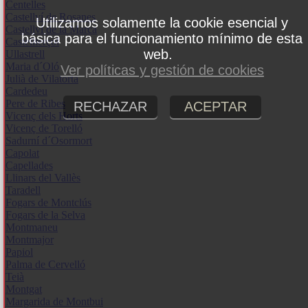
Centelles
Castellví de Rosanes
Utilizamos solamente la cookie esencial y
Castellví de la Marca
básica para el funcionamiento mínimo de esta
Castellterçol
web.
Ullastrell
Maria d´Oló
Ver políticas y gestión de cookies
Julià de Vilatorta
Cardedeu
Pere de Ribes
RECHAZAR
ACEPTAR
Vicenç dels Horts
Vicenç de Torelló
Sadurní d´Osormort
Capolat
Capellades
Llinars del Vallès
Taradell
Fogars de Montclús
Fogars de la Selva
Montmaneu
Montmajor
Papiol
Palma de Cervelló
Teià
Montgat
Margarida de Montbui