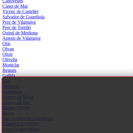
Canovelles
Canet de Mar
Vicenç de Castellet
Salvador de Guardiola
Pere de Vilamajor
Pere de Torelló
Quintí de Mediona
Antoni de Vilamajor
Orís
Olvan
Olost
Olivella
Montclar
Begues
Gallifa
Sora
Mediona
Argentona
Arenys de Munt
Arenys de Mar
Bigues i Riells
Berga
Sant Andreu de Llavaneres
Vilanova del Vallès
Cugat Sesgarrigues