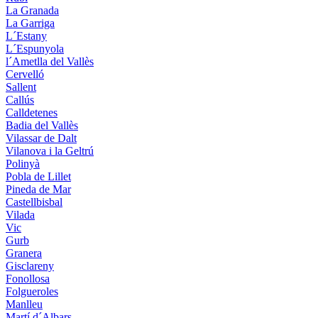
La Granada
La Garriga
L´Estany
L´Espunyola
l´Ametlla del Vallès
Cervelló
Sallent
Callús
Calldetenes
Badia del Vallès
Vilassar de Dalt
Vilanova i la Geltrú
Polinyà
Pobla de Lillet
Pineda de Mar
Castellbisbal
Vilada
Vic
Gurb
Granera
Gisclareny
Fonollosa
Folgueroles
Manlleu
Martí d´Albars