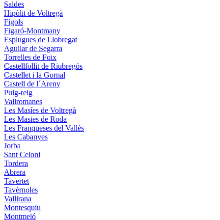
Saldes
Hipòlit de Voltregà
Fígols
Figaró-Montmany
Esplugues de Llobregat
Aguilar de Segarra
Torrelles de Foix
Castellfollit de Riubregós
Castellet i la Gornal
Castell de l´Areny
Puig-reig
Vallromanes
Les Masíes de Voltregà
Les Masies de Roda
Les Franqueses del Vallès
Les Cabanyes
Jorba
Sant Celoni
Tordera
Abrera
Tavertet
Tavèrnoles
Vallirana
Montesquiu
Montmeló