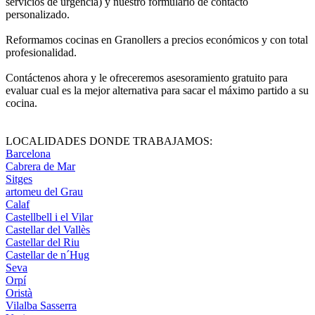
servicios de urgencia) y nuestro formulario de contacto
personalizado.
Reformamos cocinas en Granollers a precios económicos y con total
profesionalidad.
Contáctenos ahora y le ofreceremos asesoramiento gratuito para
evaluar cual es la mejor alternativa para sacar el máximo partido a su
cocina.
LOCALIDADES DONDE TRABAJAMOS:
Barcelona
Cabrera de Mar
Sitges
artomeu del Grau
Calaf
Castellbell i el Vilar
Castellar del Vallès
Castellar del Riu
Castellar de n´Hug
Seva
Orpí
Oristà
Vilalba Sasserra