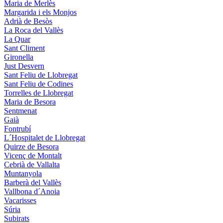
Maria de Merlès
Margarida i els Monjos
Adrià de Besòs
La Roca del Vallès
La Quar
Sant Climent
Gironella
Just Desvern
Sant Feliu de Llobregat
Sant Feliu de Codines
Torrelles de Llobregat
Maria de Besora
Sentmenat
Gaià
Fontrubí
L´Hospitalet de Llobregat
Quirze de Besora
Vicenç de Montalt
Cebrià de Vallalta
Muntanyola
Barberà del Vallès
Vallbona d´Anoia
Vacarisses
Súria
Subirats