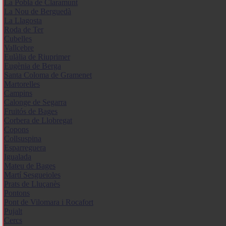
La Pobla de Claramunt
La Nou de Berguedà
La Llagosta
Roda de Ter
Cubelles
Vallcebre
Eulàlia de Riuprimer
Eugènia de Berga
Santa Coloma de Gramenet
Martorelles
Campins
Calonge de Segarra
Fruitós de Bages
Corbera de Llobregat
Copons
Collsuspina
Esparreguera
Igualada
Mateu de Bages
Martí Sesgueioles
Prats de Lluçanès
Pontons
Pont de Vilomara i Rocafort
Pujalt
Cercs