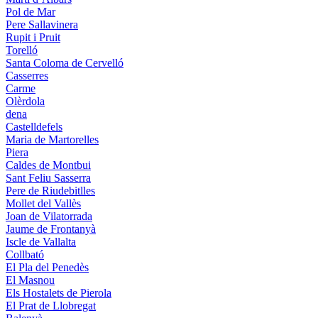
Pol de Mar
Pere Sallavinera
Rupit i Pruit
Torelló
Santa Coloma de Cervelló
Casserres
Carme
Olèrdola
dena
Castelldefels
Maria de Martorelles
Piera
Caldes de Montbui
Sant Feliu Sasserra
Pere de Riudebitlles
Mollet del Vallès
Joan de Vilatorrada
Jaume de Frontanyà
Iscle de Vallalta
Collbató
El Pla del Penedès
El Masnou
Els Hostalets de Pierola
El Prat de Llobregat