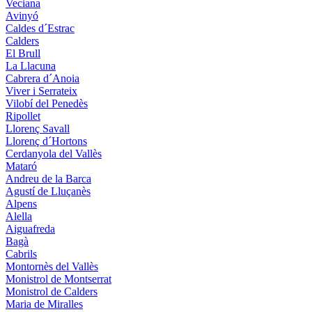
Veciana
Avinyó
Caldes d´Estrac
Calders
El Brull
La Llacuna
Cabrera d´Anoia
Viver i Serrateix
Vilobí del Penedès
Ripollet
Llorenç Savall
Llorenç d´Hortons
Cerdanyola del Vallès
Mataró
Andreu de la Barca
Agustí de Lluçanès
Alpens
Alella
Aiguafreda
Bagà
Cabrils
Montornès del Vallès
Monistrol de Montserrat
Monistrol de Calders
Maria de Miralles