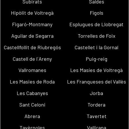
Subirats
Saldes
Hipòlit de Voltregà
Fígols
Figaró-Montmany
Esplugues de Llobregat
Aguilar de Segarra
Torrelles de Foix
Castellfollit de Riubregós
Castellet i la Gornal
Castell de l´Areny
Puig-reig
Vallromanes
Les Masíes de Voltregà
Les Masies de Roda
Les Franqueses del Vallès
Les Cabanyes
Jorba
Sant Celoni
Tordera
Abrera
Tavertet
Tavèrnoles
Vallirana