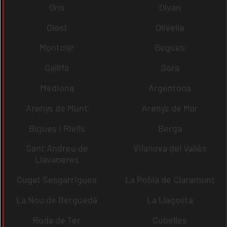
Orís
Olvan
Olost
Olivella
Montclar
Begues
Gallifa
Sora
Mediona
Argentona
Arenys de Munt
Arenys de Mar
Bigues i Riells
Berga
Sant Andreu de
Vilanova del Vallès
Llavaneres
Cugat Sesgarrigues
La Pobla de Claramunt
La Nou de Berguedà
La Llagosta
Roda de Ter
Cubelles