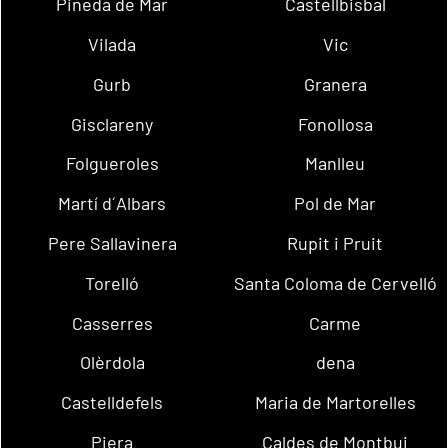
Pineda de Mar
Castellbisbal
Vilada
Vic
Gurb
Granera
Gisclareny
Fonollosa
Folgueroles
Manlleu
Martí d´Albars
Pol de Mar
Pere Sallavinera
Rupit i Pruit
Torelló
Santa Coloma de Cervelló
Casserres
Carme
Olèrdola
dena
Castelldefels
Maria de Martorelles
Piera
Caldes de Montbui