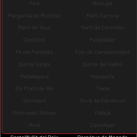
Teià
Montgat
Margarida de Montbui
Martí Sarroca
Martí de Tous
Martí de Centelles
Castellolí
Puigdàlber
Fe del Penedès
Fost de Campsentelles
Quirze Safaja
Quirze del Vallès
Matadepera
Masquefa
Els Prats de Rei
Tiana
Torrelavit
Torre de Claramunt
Montcada i Reixac
Pallejà
Moià
Castellgalí
Castellfullit del Boix
Perpètua de Mogoda