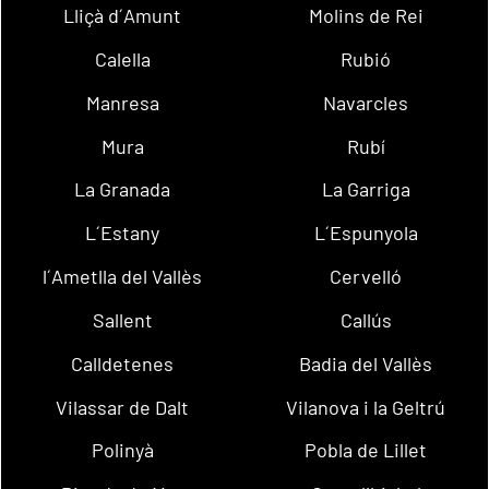
Lliçà d´Amunt
Molins de Rei
Calella
Rubió
Manresa
Navarcles
Mura
Rubí
La Granada
La Garriga
L´Estany
L´Espunyola
l´Ametlla del Vallès
Cervelló
Sallent
Callús
Calldetenes
Badia del Vallès
Vilassar de Dalt
Vilanova i la Geltrú
Polinyà
Pobla de Lillet