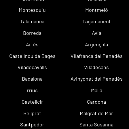
Montesquiu
Montmeló
Talamanca
Tagamanent
Borredà
Avià
Artés
Argençola
Castellnou de Bages
Vilafranca del Penedès
Viladecavalls
Viladecans
Badalona
Avinyonet del Penedès
rrius
Malla
Castellcir
Cardona
Bellprat
Malgrat de Mar
Santpedor
Santa Susanna