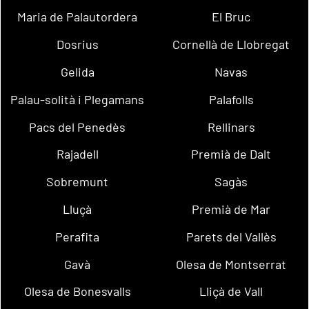
Maria de Palautordera
El Bruc
Dosrius
Cornellà de Llobregat
Gelida
Navas
Palau-solità i Plegamans
Palafolls
Pacs del Penedès
Rellinars
Rajadell
Premià de Dalt
Sobremunt
Sagàs
Lluçà
Premià de Mar
Perafita
Parets del Vallès
Gavà
Olesa de Montserrat
Olesa de Bonesvalls
Lliçà de Vall