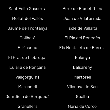
Sant Feliu Sasserra
Pere de Riudebitlles
Mollet del Vallès
Joan de Vilatorrada
Jaume de Frontanyà
Iscle de Vallalta
Collbató
El Pla del Penedès
El Masnou
Els Hostalets de Pierola
El Prat de Llobregat
Balenyà
Eulàlia de Ronçana
Balsareny
Vallgorguina
Martorell
Marganell
Vilanova de Sau
Guardiola de Berguedà
Gualba
Granollers
Maria de Corcó