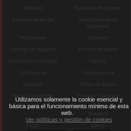
Vallcebre
Eulàlia de Riuprimer
Eugènia de Berga
Santa Coloma de
Gramenet
Martorelles
Campins
Calonge de Segarra
Fruitós de Bages
Corbera de Llobregat
Copons
Collsuspina
Esparreguera
Igualada
Mateu de Bages
Martí Sesgueioles
Prats de Lluçanès
Utilizamos solamente la cookie esencial y
básica para el funcionamiento mínimo de esta
Pontons
Pont de Vilomara i
web.
Rocafort
Ver políticas y gestión de cookies
Pujalt
Cercs