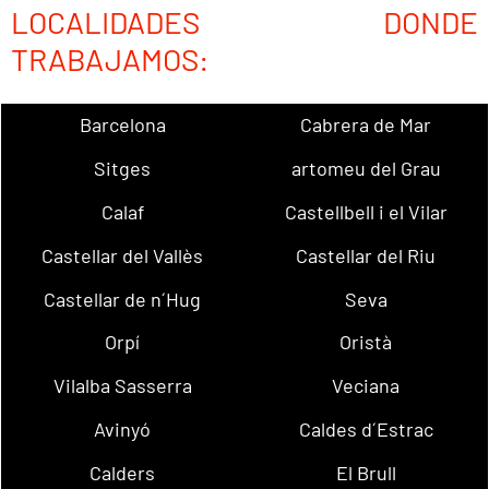
LOCALIDADES DONDE
TRABAJAMOS:
Barcelona
Cabrera de Mar
Sitges
artomeu del Grau
Calaf
Castellbell i el Vilar
Castellar del Vallès
Castellar del Riu
Castellar de n´Hug
Seva
Orpí
Oristà
Vilalba Sasserra
Veciana
Avinyó
Caldes d´Estrac
Calders
El Brull