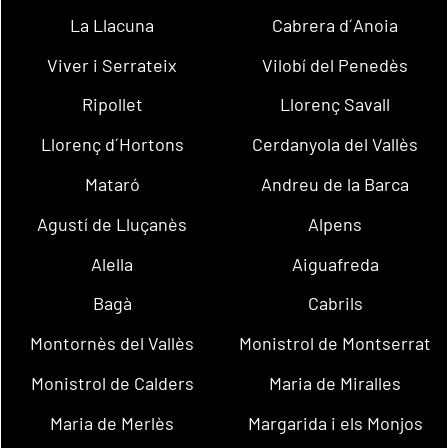
La Llacuna
Cabrera d´Anoia
Viver i Serrateix
Vilobí del Penedès
Ripollet
Llorenç Savall
Llorenç d´Hortons
Cerdanyola del Vallès
Mataró
Andreu de la Barca
Agustí de Lluçanès
Alpens
Alella
Aiguafreda
Bagà
Cabrils
Montornès del Vallès
Monistrol de Montserrat
Monistrol de Calders
Maria de Miralles
Maria de Merlès
Margarida i els Monjos