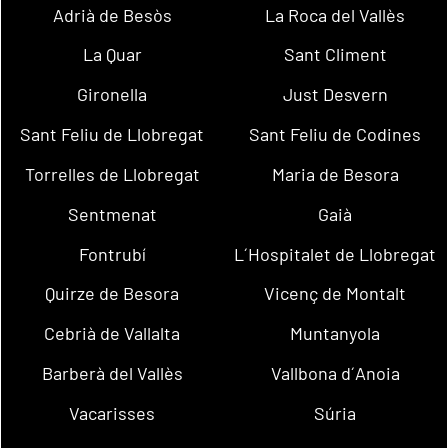
Adrià de Besòs
La Roca del Vallès
La Quar
Sant Climent
Gironella
Just Desvern
Sant Feliu de Llobregat
Sant Feliu de Codines
Torrelles de Llobregat
Maria de Besora
Sentmenat
Gaià
Fontrubí
L´Hospitalet de Llobregat
Quirze de Besora
Vicenç de Montalt
Cebrià de Vallalta
Muntanyola
Barberà del Vallès
Vallbona d´Anoia
Vacarisses
Súria