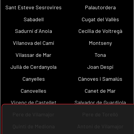
Sant Esteve Sesrovires
Palautordera
Sabadell
Cugat del Vallès
Sadurní d´Anoia
Cecília de Voltregà
Vilanova del Camí
Montseny
Vilassar de Mar
Tona
Julià de Cerdanyola
Joan Despí
Canyelles
Cànoves i Samalús
Canovelles
Canet de Mar
Vicenç de Castellet
Salvador de Guardiola
Pere de Vilamajor
Pere de Torelló
Quintí de Mediona
Antoni de Vilamajor